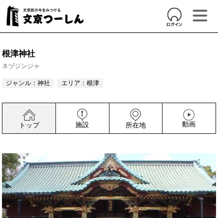
根津神社
ネヅジンジャ
ジャンル：
神社
エリア：
根津
動画
施設
トップ
所在地