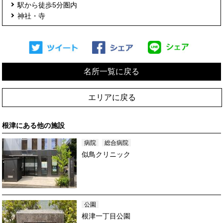
駅から徒歩5分圏内
神社・寺
名所一覧に戻る
エリアに戻る
根津
にある他の施設
病院
総合病院
似鳥クリニック
公園
根津一丁目公園