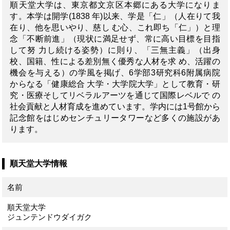
順天堂大学は、東京都文京区本郷にある大学になりま
す。本学は開学(1838 年)以来、学是「仁」（人在りて我
在り、他を思いやり、慈し む心、これ即ち「仁」）と理
念「不断前進」（現状に満足せず、常に高い目標を目指
して努 力し続ける姿勢）に則り、「三無主義」（出身
校、国籍、性による差別無く優秀な人材を求 め、活躍の
機会を与える）の学風を掲げ、6学部3研究科6附属病院
からなる「健康総合 大学・大学院大学」として教育・研
究・医療そしてリベラルアーツを通じて国際レベルで の
社会貢献と人材育成を進めています。学内には1号館から
記念館をはじめセンチュリータワーなど多くの施設があ
ります。
順天堂大学情報
名前
順天堂大学
ジュンテンドウダイガク