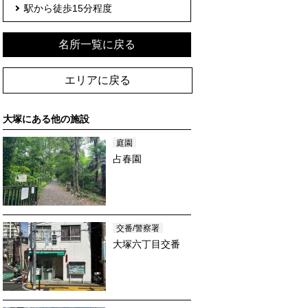
駅から徒歩15分程度
名所一覧に戻る
エリアに戻る
大塚
にある他の施設
庭園
占春園
交番/警察署
大塚六丁目交番