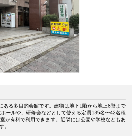
にある多目的会館です。建物は地下1階から地上8階まで
の大ホールや、研修会などとして使える定員135名〜42名程
議室が有料で利用できます。近隣には公園や学校などもあ
す。