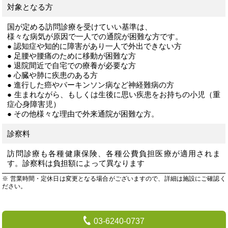
対象となる方
国が定める訪問診療を受けていい基準は、
様々な病気が原因で一人での通院が困難な方です。
● 認知症や知的に障害があり一人で外出できない方
● 足腰や腰痛のために移動が困難な方
● 退院間近で自宅での療養が必要な方
● 心臓や肺に疾患のある方
● 進行した癌やパーキンソン病など神経難病の方
● 生まれながら、もしくは生後に思い疾患をお持ちの小児（重
症心身障害児）
● その他様々な理由で外来通院が困難な方。
診察料
訪問診療も各種健康保険、各種公費負担医療が適用されま
す。診察料は負担額によって異なります
※ 営業時間・定休日は変更となる場合がございますので、詳細は施設にご確認く
ださい。
03-6240-0737