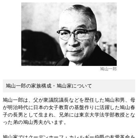
鳩山一郎
鳩山一郎の家族構成・鳩山家について
鳩山一郎は、父が衆議院議長などを歴任した鳩山和男、母
が明治時代に日本の女子教育の基盤作りに活躍した鳩山春
子の長男として生まれ、兄弟には東京大学法学部教授とな
った弟の鳩山秀夫がいます。
鳩山家ではクーデンホーフ・カレルギー伯爵の友愛革命を