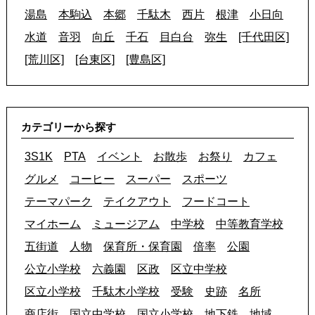
湯島
本駒込
本郷
千駄木
西片
根津
小日向
水道
音羽
向丘
千石
目白台
弥生
[千代田区]
[荒川区]
[台東区]
[豊島区]
カテゴリーから探す
3S1K
PTA
イベント
お散歩
お祭り
カフェ
グルメ
コーヒー
スーパー
スポーツ
テーマパーク
テイクアウト
フードコート
マイホーム
ミュージアム
中学校
中等教育学校
五街道
人物
保育所・保育園
倍率
公園
公立小学校
六義園
区政
区立中学校
区立小学校
千駄木小学校
受験
史跡
名所
商店街
国立中学校
国立小学校
地下鉄
地域