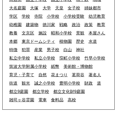
大名庭園
大塚
大学
天皇
女子校
姉妹都市
学区
学校
寺院
小学校
小学校受験
幼児教育
幼稚園
建築物
徳川家
戦略
政治
政策
教育
教養
文京区
施設
昭和小学校
景観
本屋さん
本郷
東京ドームシティ
植物園
歴史
水道
特徴
犯罪
産業
男子校
白山
神社
私立中学校
私立小学校
窪町小学校
竹早小学校
筑波大学附属小学校
紙幣
美術館・博物館
育児・子育て
自然
花まつり
茗荷谷
著名人
街道
観光
誠之小学校
豊明小学校
財政
道
都立9庭園
都立学校
都立文化財9庭園
雑司ヶ谷霊園
電車
食料品
高校