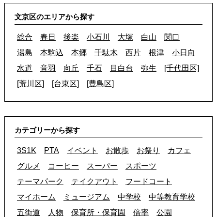
文京区のエリアから探す
総合
春日
後楽
小石川
大塚
白山
関口
湯島
本駒込
本郷
千駄木
西片
根津
小日向
水道
音羽
向丘
千石
目白台
弥生
[千代田区]
[荒川区]
[台東区]
[豊島区]
カテゴリーから探す
3S1K
PTA
イベント
お散歩
お祭り
カフェ
グルメ
コーヒー
スーパー
スポーツ
テーマパーク
テイクアウト
フードコート
マイホーム
ミュージアム
中学校
中等教育学校
五街道
人物
保育所・保育園
倍率
公園