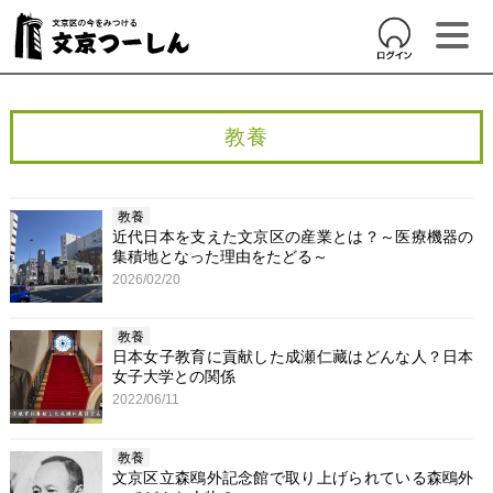
教養
教養
近代日本を支えた文京区の産業とは？～医療機器の
集積地となった理由をたどる～
2026/02/20
教養
日本女子教育に貢献した成瀬仁藏はどんな人？日本
女子大学との関係
2022/06/11
教養
文京区立森鴎外記念館で取り上げられている森鴎外