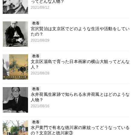
ってどんな人物？
2021/09/12
教養
宮沢賢治は文京区でどのような生活や活動をしてい
たの？
2021/08/29
教養
文京区湯島で育った日本画家の横山大観ってどんな
人？
2021/08/28
教養
永井荷風生家跡で知られる永井荷風とはどのような
人物？
2021/08/16
教養
水戸黄門で有名な徳川家の家紋ってどうなっている
の？文京区と徳川家③