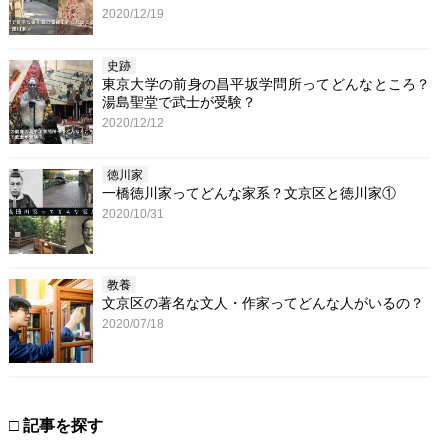
2020/12/19
史跡
東京大学の前身の昌平坂学問所ってどんなところ？
湯島聖堂で武士が受験？
2020/12/12
徳川家
一橋徳川家ってどんな家系？文京区と徳川家①
2020/10/31
教養
文京区の著名な文人・作家ってどんな人がいるの？
2020/07/18
□ 記事を探す