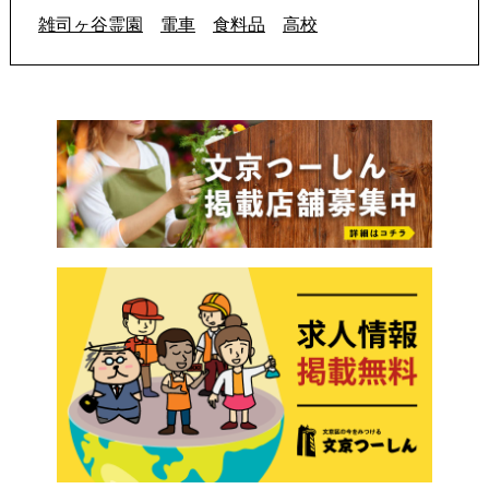
雑司ヶ谷霊園
電車
食料品
高校