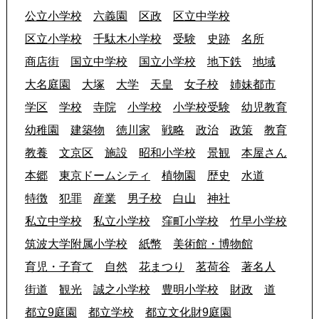
公立小学校
六義園
区政
区立中学校
区立小学校
千駄木小学校
受験
史跡
名所
商店街
国立中学校
国立小学校
地下鉄
地域
大名庭園
大塚
大学
天皇
女子校
姉妹都市
学区
学校
寺院
小学校
小学校受験
幼児教育
幼稚園
建築物
徳川家
戦略
政治
政策
教育
教養
文京区
施設
昭和小学校
景観
本屋さん
本郷
東京ドームシティ
植物園
歴史
水道
特徴
犯罪
産業
男子校
白山
神社
私立中学校
私立小学校
窪町小学校
竹早小学校
筑波大学附属小学校
紙幣
美術館・博物館
育児・子育て
自然
花まつり
茗荷谷
著名人
街道
観光
誠之小学校
豊明小学校
財政
道
都立9庭園
都立学校
都立文化財9庭園