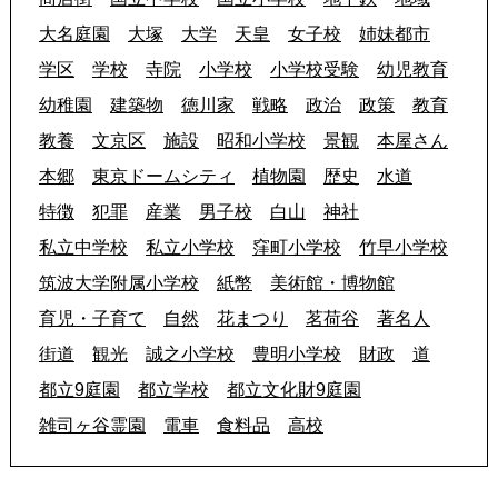
大名庭園
大塚
大学
天皇
女子校
姉妹都市
学区
学校
寺院
小学校
小学校受験
幼児教育
幼稚園
建築物
徳川家
戦略
政治
政策
教育
教養
文京区
施設
昭和小学校
景観
本屋さん
本郷
東京ドームシティ
植物園
歴史
水道
特徴
犯罪
産業
男子校
白山
神社
私立中学校
私立小学校
窪町小学校
竹早小学校
筑波大学附属小学校
紙幣
美術館・博物館
育児・子育て
自然
花まつり
茗荷谷
著名人
街道
観光
誠之小学校
豊明小学校
財政
道
都立9庭園
都立学校
都立文化財9庭園
雑司ヶ谷霊園
電車
食料品
高校