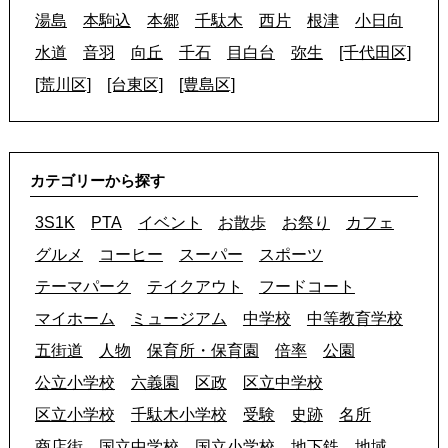
湯島
本駒込
本郷
千駄木
西片
根津
小日向
水道
音羽
向丘
千石
目白台
弥生
[千代田区]
[荒川区]
[台東区]
[豊島区]
カテゴリーから探す
3S1K
PTA
イベント
お散歩
お祭り
カフェ
グルメ
コーヒー
スーパー
スポーツ
テーマパーク
テイクアウト
フードコート
マイホーム
ミュージアム
中学校
中等教育学校
五街道
人物
保育所・保育園
倍率
公園
公立小学校
六義園
区政
区立中学校
区立小学校
千駄木小学校
受験
史跡
名所
商店街
国立中学校
国立小学校
地下鉄
地域