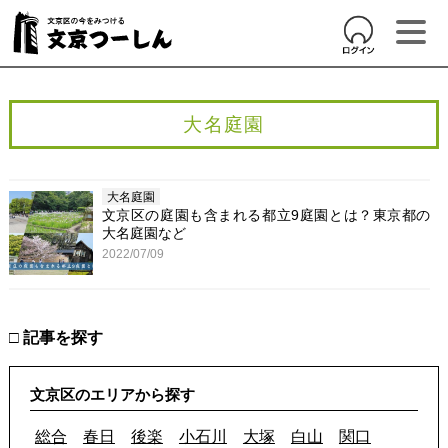
大名庭園
大名庭園
文京区の庭園も含まれる都立9庭園とは？東京都の
大名庭園など
2022/07/09
□ 記事を探す
文京区のエリアから探す
総合
春日
後楽
小石川
大塚
白山
関口