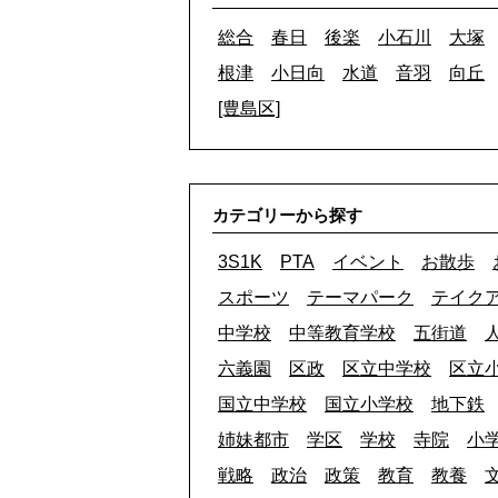
総合
春日
後楽
小石川
大塚
根津
小日向
水道
音羽
向丘
[豊島区]
カテゴリーから探す
3S1K
PTA
イベント
お散歩
スポーツ
テーマパーク
テイク
中学校
中等教育学校
五街道
六義園
区政
区立中学校
区立
国立中学校
国立小学校
地下鉄
姉妹都市
学区
学校
寺院
小
戦略
政治
政策
教育
教養