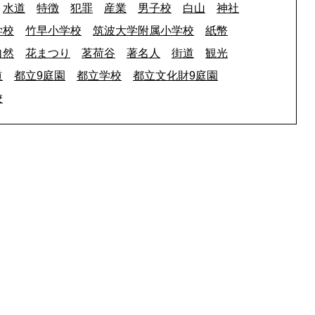
水道
特徴
犯罪
産業
男子校
白山
神社
学校
竹早小学校
筑波大学附属小学校
紙幣
自然
花まつり
茗荷谷
著名人
街道
観光
道
都立9庭園
都立学校
都立文化財9庭園
校