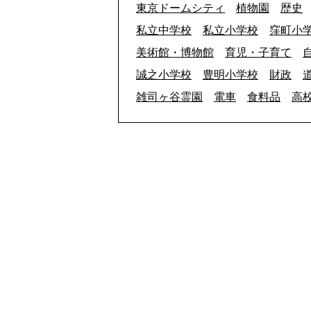
東京ドームシティ
植物園
歴史
私立中学校
私立小学校
窪町小
美術館・博物館
育児・子育て
誠之小学校
豊明小学校
財政
雑司ヶ谷霊園
電車
食料品
高