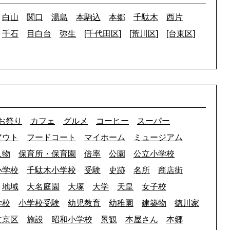
白山
関口
湯島
本駒込
本郷
千駄木
西片
千石
目白台
弥生
[千代田区]
[荒川区]
[台東区]
お祭り
カフェ
グルメ
コーヒー
スーパー
アウト
フードコート
マイホーム
ミュージアム
人物
保育所・保育園
倍率
公園
公立小学校
小学校
千駄木小学校
受験
史跡
名所
商店街
地域
大名庭園
大塚
大学
天皇
女子校
学校
小学校受験
幼児教育
幼稚園
建築物
徳川家
文京区
施設
昭和小学校
景観
本屋さん
本郷