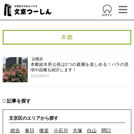
本郷
お散歩
本郷給水所公苑は2つの庭園を楽しめる！バラの見
頃や品種も紹介します！
2021/05/17
□ 記事を探す
文京区のエリアから探す
総合
春日
後楽
小石川
大塚
白山
関口