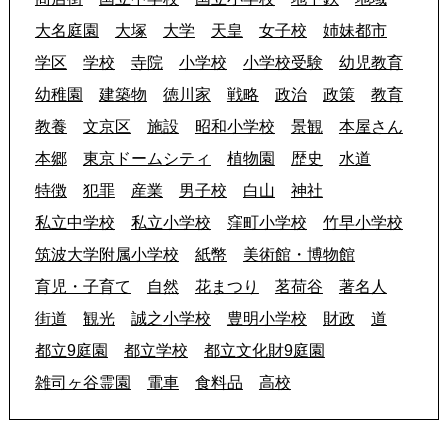
大名庭園
大塚
大学
天皇
女子校
姉妹都市
学区
学校
寺院
小学校
小学校受験
幼児教育
幼稚園
建築物
徳川家
戦略
政治
政策
教育
教養
文京区
施設
昭和小学校
景観
本屋さん
本郷
東京ドームシティ
植物園
歴史
水道
特徴
犯罪
産業
男子校
白山
神社
私立中学校
私立小学校
窪町小学校
竹早小学校
筑波大学附属小学校
紙幣
美術館・博物館
育児・子育て
自然
花まつり
茗荷谷
著名人
街道
観光
誠之小学校
豊明小学校
財政
道
都立9庭園
都立学校
都立文化財9庭園
雑司ヶ谷霊園
電車
食料品
高校