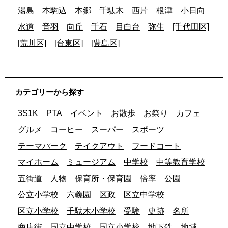
湯島
本駒込
本郷
千駄木
西片
根津
小日向
水道
音羽
向丘
千石
目白台
弥生
[千代田区]
[荒川区]
[台東区]
[豊島区]
カテゴリーから探す
3S1K
PTA
イベント
お散歩
お祭り
カフェ
グルメ
コーヒー
スーパー
スポーツ
テーマパーク
テイクアウト
フードコート
マイホーム
ミュージアム
中学校
中等教育学校
五街道
人物
保育所・保育園
倍率
公園
公立小学校
六義園
区政
区立中学校
区立小学校
千駄木小学校
受験
史跡
名所
商店街
国立中学校
国立小学校
地下鉄
地域