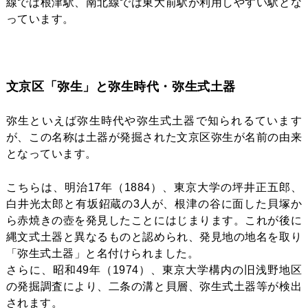
線では根津駅、南北線では東大前駅が利用しやすい駅とな
っています。
文京区「弥生」と弥生時代・弥生式土器
弥生といえば弥生時代や弥生式土器で知られるています
が、この名称は土器が発掘された文京区弥生が名前の由来
となっています。
こちらは、明治17年（1884）、東京大学の坪井正五郎、
白井光太郎と有坂鉊蔵の3人が、根津の谷に面した貝塚か
ら赤焼きの壺を発見したことにはじまります。これが後に
縄文式土器と異なるものと認められ、発見地の地名を取り
「弥生式土器」と名付けられました。
さらに、昭和49年（1974）、東京大学構内の旧浅野地区
の発掘調査により、二条の溝と貝層、弥生式土器等が検出
されます。