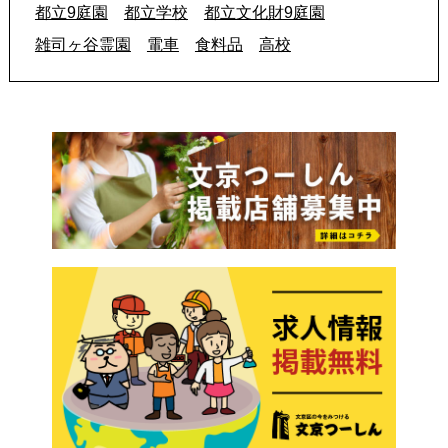
都立9庭園
都立学校
都立文化財9庭園
雑司ヶ谷霊園
電車
食料品
高校