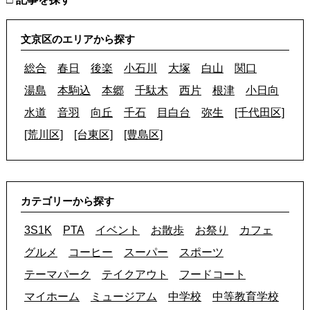
文京区のエリアから探す
総合
春日
後楽
小石川
大塚
白山
関口
湯島
本駒込
本郷
千駄木
西片
根津
小日向
水道
音羽
向丘
千石
目白台
弥生
[千代田区]
[荒川区]
[台東区]
[豊島区]
カテゴリーから探す
3S1K
PTA
イベント
お散歩
お祭り
カフェ
グルメ
コーヒー
スーパー
スポーツ
テーマパーク
テイクアウト
フードコート
マイホーム
ミュージアム
中学校
中等教育学校