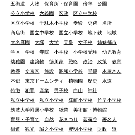
五街道
人物
保育所・保育園
倍率
公園
公立小学校
六義園
区政
区立中学校
区立小学校
千駄木小学校
受験
史跡
名所
商店街
国立中学校
国立小学校
地下鉄
地域
大名庭園
大塚
大学
天皇
女子校
姉妹都市
学区
学校
寺院
小学校
小学校受験
幼児教育
幼稚園
建築物
徳川家
戦略
政治
政策
教育
教養
文京区
施設
昭和小学校
景観
本屋さん
本郷
東京ドームシティ
植物園
歴史
水道
特徴
犯罪
産業
男子校
白山
神社
私立中学校
私立小学校
窪町小学校
竹早小学校
筑波大学附属小学校
紙幣
美術館・博物館
育児・子育て
自然
花まつり
茗荷谷
著名人
街道
観光
誠之小学校
豊明小学校
財政
道