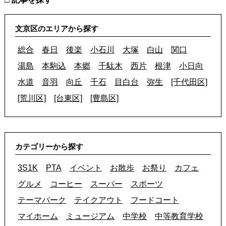
文京区のエリアから探す
総合
春日
後楽
小石川
大塚
白山
関口
湯島
本駒込
本郷
千駄木
西片
根津
小日向
水道
音羽
向丘
千石
目白台
弥生
[千代田区]
[荒川区]
[台東区]
[豊島区]
カテゴリーから探す
3S1K
PTA
イベント
お散歩
お祭り
カフェ
グルメ
コーヒー
スーパー
スポーツ
テーマパーク
テイクアウト
フードコート
マイホーム
ミュージアム
中学校
中等教育学校