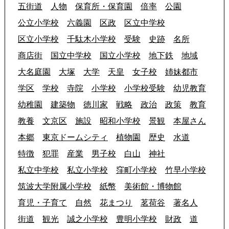
五街道
人物
保育所・保育園
倍率
公園
公立小学校
六義園
区政
区立中学校
区立小学校
千駄木小学校
受験
史跡
名所
商店街
国立中学校
国立小学校
地下鉄
地域
大名庭園
大塚
大学
天皇
女子校
姉妹都市
学区
学校
寺院
小学校
小学校受験
幼児教育
幼稚園
建築物
徳川家
戦略
政治
政策
教育
教養
文京区
施設
昭和小学校
景観
本屋さん
本郷
東京ドームシティ
植物園
歴史
水道
特徴
犯罪
産業
男子校
白山
神社
私立中学校
私立小学校
窪町小学校
竹早小学校
筑波大学附属小学校
紙幣
美術館・博物館
育児・子育て
自然
花まつり
茗荷谷
著名人
街道
観光
誠之小学校
豊明小学校
財政
道