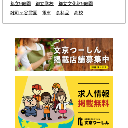
都立9庭園
都立学校
都立文化財9庭園
雑司ヶ谷霊園
電車
食料品
高校