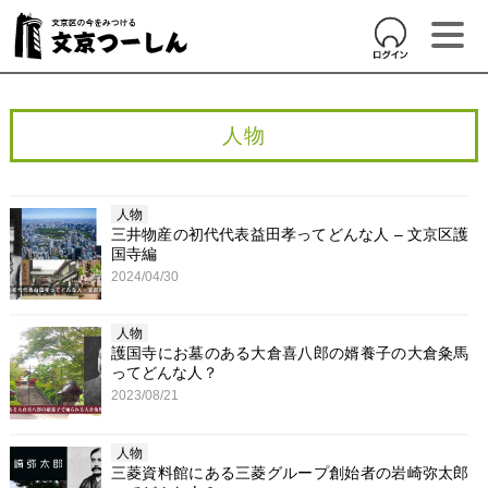
人物
人物
三井物産の初代代表益田孝ってどんな人 – 文京区護
国寺編
2024/04/30
人物
護国寺にお墓のある大倉喜八郎の婿養子の大倉粂馬
ってどんな人？
2023/08/21
人物
三菱資料館にある三菱グループ創始者の岩崎弥太郎