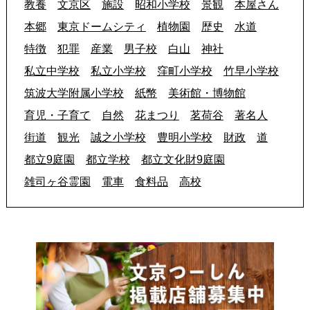
教養
文京区
施設
昭和小学校
景観
本屋さん
本郷
東京ドームシティ
植物園
歴史
水道
特徴
犯罪
産業
男子校
白山
神社
私立中学校
私立小学校
窪町小学校
竹早小学校
筑波大学附属小学校
紙幣
美術館・博物館
育児・子育て
自然
花まつり
茗荷谷
著名人
街道
観光
誠之小学校
豊明小学校
財政
道
都立9庭園
都立学校
都立文化財9庭園
雑司ヶ谷霊園
電車
食料品
高校