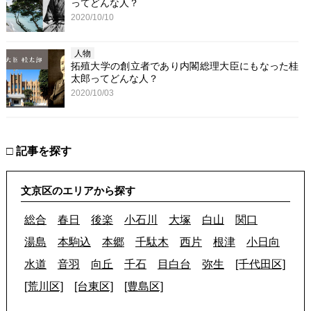
ってどんな人？
2020/10/10
人物
拓殖大学の創立者であり内閣総理大臣にもなった桂
太郎ってどんな人？
2020/10/03
□ 記事を探す
文京区のエリアから探す
総合
春日
後楽
小石川
大塚
白山
関口
湯島
本駒込
本郷
千駄木
西片
根津
小日向
水道
音羽
向丘
千石
目白台
弥生
[千代田区]
[荒川区]
[台東区]
[豊島区]