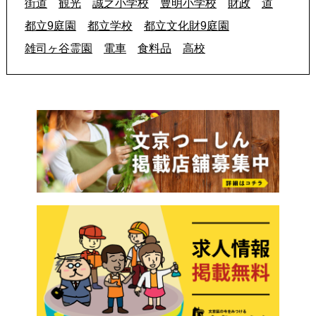
街道
観光
誠之小学校
豊明小学校
財政
道
都立9庭園
都立学校
都立文化財9庭園
雑司ヶ谷霊園
電車
食料品
高校