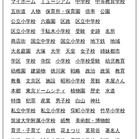
マイホーム
ミュージアム
中学校
中等教育学校
五街道
人物
保育所・保育園
倍率
公園
公立小学校
六義園
区政
区立中学校
区立小学校
千駄木小学校
受験
史跡
名所
商店街
国立中学校
国立小学校
地下鉄
地域
大名庭園
大塚
大学
天皇
女子校
姉妹都市
学区
学校
寺院
小学校
小学校受験
幼児教育
幼稚園
建築物
徳川家
戦略
政治
政策
教育
教養
文京区
施設
昭和小学校
景観
本屋さん
本郷
東京ドームシティ
植物園
歴史
水道
特徴
犯罪
産業
男子校
白山
神社
私立中学校
私立小学校
窪町小学校
竹早小学校
筑波大学附属小学校
紙幣
美術館・博物館
育児・子育て
自然
花まつり
茗荷谷
著名人