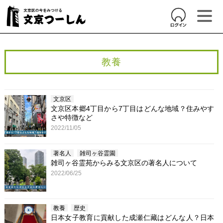
教養
文京区
文京区本郷4丁目から7丁目はどんな地域？住みやす
さや特徴など
2022/11/05
著名人
雑司ヶ谷霊園
雑司ヶ谷霊苑からみる文京区の著名人について
2022/06/25
教養
歴史
日本女子教育に貢献した成瀬仁藏はどんな人？日本