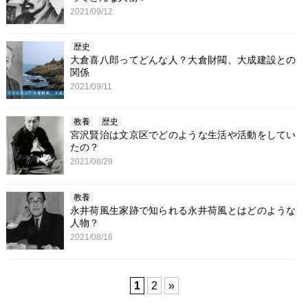
2021/09/12
歴史
大倉喜八郎ってどんな人？大倉財閥、大成建設との
関係
2021/09/11
教養
歴史
宮沢賢治は文京区でどのような生活や活動をしてい
たの？
2021/08/29
教養
永井荷風生家跡で知られる永井荷風とはどのような
人物？
2021/08/16
1
2
»