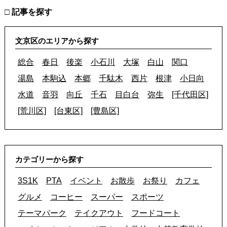
□ 記事を探す
文京区のエリアから探す
総合
春日
後楽
小石川
大塚
白山
関口
湯島
本駒込
本郷
千駄木
西片
根津
小日向
水道
音羽
向丘
千石
目白台
弥生
[千代田区]
[荒川区]
[台東区]
[豊島区]
カテゴリーから探す
3S1K
PTA
イベント
お散歩
お祭り
カフェ
グルメ
コーヒー
スーパー
スポーツ
テーマパーク
テイクアウト
フードコート