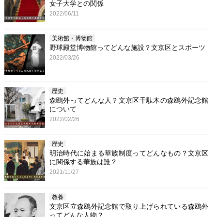
女子大学との関係
2022/06/11
美術館・博物館
野球殿堂博物館ってどんな施設？文京区とスポーツ
2022/03/26
歴史
森鴎外ってどんな人？文京区千駄木の森鴎外記念館
について
2022/02/26
歴史
明治時代に始まる華族制度ってどんなもの？文京区
に関係する華族は誰？
2021/11/27
教養
文京区立森鴎外記念館で取り上げられている森鴎外
ってどんな人物？