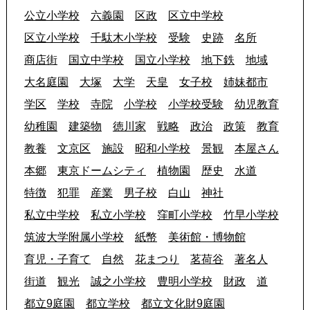
公立小学校
六義園
区政
区立中学校
区立小学校
千駄木小学校
受験
史跡
名所
商店街
国立中学校
国立小学校
地下鉄
地域
大名庭園
大塚
大学
天皇
女子校
姉妹都市
学区
学校
寺院
小学校
小学校受験
幼児教育
幼稚園
建築物
徳川家
戦略
政治
政策
教育
教養
文京区
施設
昭和小学校
景観
本屋さん
本郷
東京ドームシティ
植物園
歴史
水道
特徴
犯罪
産業
男子校
白山
神社
私立中学校
私立小学校
窪町小学校
竹早小学校
筑波大学附属小学校
紙幣
美術館・博物館
育児・子育て
自然
花まつり
茗荷谷
著名人
街道
観光
誠之小学校
豊明小学校
財政
道
都立9庭園
都立学校
都立文化財9庭園