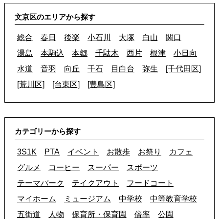
文京区のエリアから探す
総合
春日
後楽
小石川
大塚
白山
関口
湯島
本駒込
本郷
千駄木
西片
根津
小日向
水道
音羽
向丘
千石
目白台
弥生
[千代田区]
[荒川区]
[台東区]
[豊島区]
カテゴリーから探す
3S1K
PTA
イベント
お散歩
お祭り
カフェ
グルメ
コーヒー
スーパー
スポーツ
テーマパーク
テイクアウト
フードコート
マイホーム
ミュージアム
中学校
中等教育学校
五街道
人物
保育所・保育園
倍率
公園