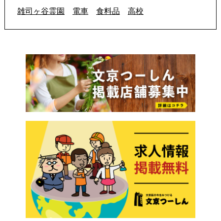
雑司ヶ谷霊園
電車
食料品
高校