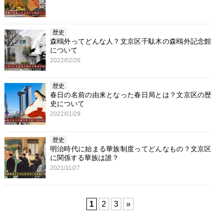
歴史
森鴎外ってどんな人？文京区千駄木の森鴎外記念館
について
2022/02/26
歴史
春日の名前の由来となった春日局とは？文京区の歴
史について
2022/01/29
歴史
明治時代に始まる華族制度ってどんなもの？文京区
に関係する華族は誰？
2021/11/27
1
2
3
»