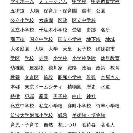
マイホーム
ミュージアム
中学校
中等教育学校
五街道
人物
保育所・保育園
倍率
公園
公立小学校
六義園
区政
区立中学校
区立小学校
千駄木小学校
受験
史跡
名所
商店街
国立中学校
国立小学校
地下鉄
地域
大名庭園
大塚
大学
天皇
女子校
姉妹都市
学区
学校
寺院
小学校
小学校受験
幼児教育
幼稚園
建築物
徳川家
戦略
政治
政策
教育
教養
文京区
施設
昭和小学校
景観
本屋さん
本郷
東京ドームシティ
植物園
歴史
水道
特徴
犯罪
産業
男子校
白山
神社
私立中学校
私立小学校
窪町小学校
竹早小学校
筑波大学附属小学校
紙幣
美術館・博物館
育児・子育て
自然
花まつり
茗荷谷
著名人