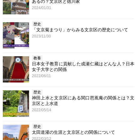
あるの？文京区と徳川家
2024/01/31
歴史
「文京菊まつり」からみる文京区の歴史について
2023/11/30
教養
日本女子教育に貢献した成瀬仁藏はどんな人？日本
女子大学との関係
2022/06/11
歴史
神田上水と文京区にある関口芭蕉庵の関係とは？文
京区と上水道
2022/05/14
歴史
太田道灌の生涯と文京区との関係について
2022/03/12