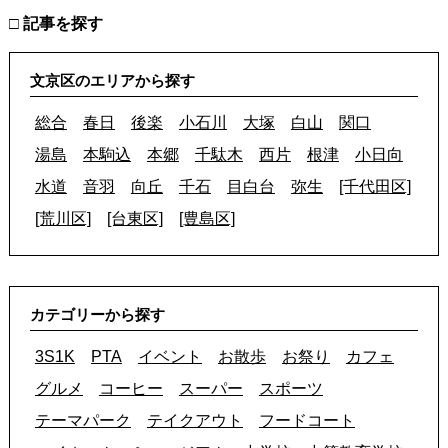
□ 記事を探す
文京区のエリアから探す
総合
春日
後楽
小石川
大塚
白山
関口
湯島
本駒込
本郷
千駄木
西片
根津
小日向
水道
音羽
向丘
千石
目白台
弥生
[千代田区]
[荒川区]
[台東区]
[豊島区]
カテゴリーから探す
3S1K
PTA
イベント
お散歩
お祭り
カフェ
グルメ
コーヒー
スーパー
スポーツ
テーマパーク
テイクアウト
フードコート