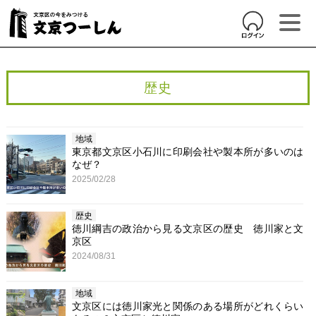
歴史
地域
東京都文京区小石川に印刷会社や製本所が多いのは
なぜ？
2025/02/28
歴史
徳川綱吉の政治から見る文京区の歴史 徳川家と文
京区
2024/08/31
地域
文京区には徳川家光と関係のある場所がどれくらい