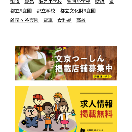
街道
観光
誠之小学校
豊明小学校
財政
道
都立9庭園
都立学校
都立文化財9庭園
雑司ヶ谷霊園
電車
食料品
高校